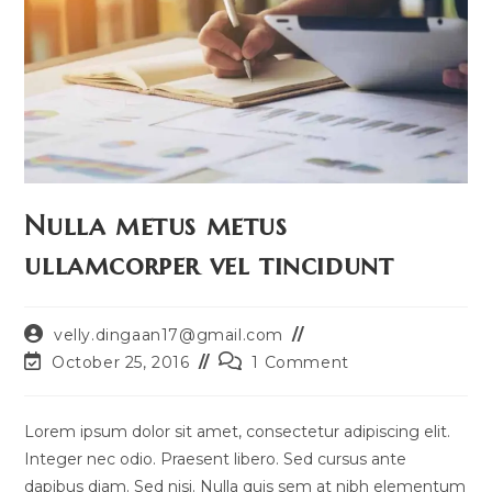
Nulla metus metus
ullamcorper vel tincidunt
Post
velly.dingaan17@gmail.com
author:
Post
Post
October 25, 2016
1 Comment
last
comments:
modified:
Lorem ipsum dolor sit amet, consectetur adipiscing elit.
Integer nec odio. Praesent libero. Sed cursus ante
dapibus diam. Sed nisi. Nulla quis sem at nibh elementum