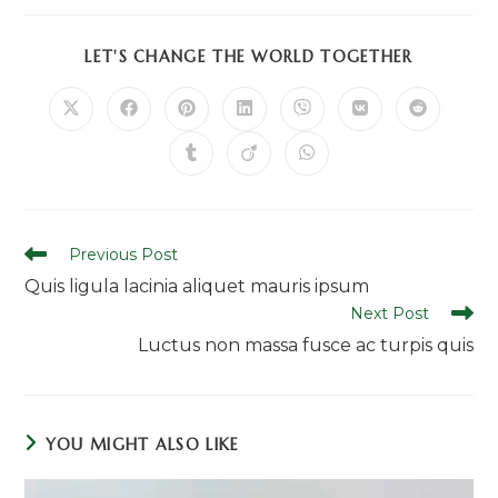
SHARE
LET'S CHANGE THE WORLD TOGETHER
THIS
CONTENT
Opens
Opens
Opens
Opens
Opens
Opens
Opens
in
in
in
in
in
in
in
a
a
a
a
a
a
a
Opens
Opens
Opens
new
new
new
new
new
new
new
in
in
in
window
window
window
window
window
window
window
a
a
a
new
new
new
window
window
window
Read
Previous Post
more
Quis ligula lacinia aliquet mauris ipsum
articles
Next Post
Luctus non massa fusce ac turpis quis
YOU MIGHT ALSO LIKE