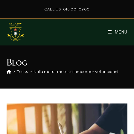
Skip
CALL US: 016 001 0900
to
content
MENU
Blog
>
Tricks
>
Nulla metus metus ullamcorper vel tincidunt