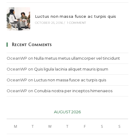
Luctus non massa fusce ac turpis quis
OCTOBER 25, 2016
/
1 COMMENT
Recent Comments
OceanWP
on
Nulla metus metus ullamcorper vel tincidunt
OceanWP
on
Quis ligula lacinia aliquet mauris ipsum
OceanWP
on
Luctus non massa fusce ac turpis quis
OceanWP
on
Conubia nostra per inceptos himenaeos
AUGUST 2026
M
T
W
T
F
S
S