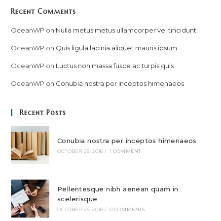
Recent Comments
OceanWP
on
Nulla metus metus ullamcorper vel tincidunt
OceanWP
on
Quis ligula lacinia aliquet mauris ipsum
OceanWP
on
Luctus non massa fusce ac turpis quis
OceanWP
on
Conubia nostra per inceptos himenaeos
Recent Posts
Conubia nostra per inceptos himenaeos
OCTOBER 25, 2016
/
1 COMMENT
Pellentesque nibh aenean quam in
scelerisque
OCTOBER 25, 2016
/
0 COMMENTS